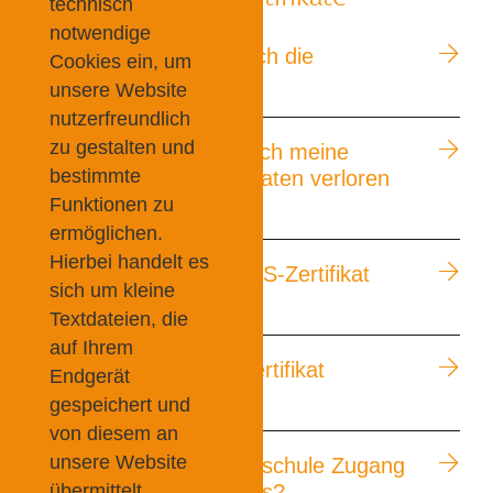
technisch
notwendige
Wann und wo erfahre ich die
Cookies ein, um
Ergebnisse?
unsere Website
nutzerfreundlich
zu gestalten und
Was mache ich, wenn ich meine
bestimmte
persönlichen Zugangsdaten verloren
habe?
Funktionen zu
ermöglichen.
Hierbei handelt es
Wie lange ist das TestAS-Zertifikat
sich um kleine
gültig?
Textdateien, die
auf Ihrem
Kann ich ein zweites Zertifikat
Endgerät
bekommen?
gespeichert und
von diesem an
unsere Website
Wie bekommt die Hochschule Zugang
übermittelt
zu meinem Testergebnis?