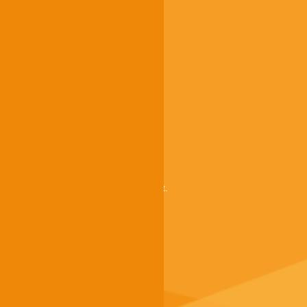
Über uns
g.a.s.t.
g.a.s.t. Akademie
TestDaF
onSET
Deutsch-Uni Online
Service
FAQ
Termine / Anmeldung
Testzentrum finden
Testzentrum werden
Zahlungsmöglichkeiten bei g.a.s.t.
Kontakt
Impressum
Datenschutz
AGB
Barrierefreiheit