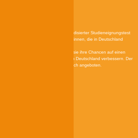
Über TestAS
Der TestAS ist ein zentraler standardisierter Studieneignungstest
für internationale Studienbewerber*innen, die in Deutschland
studieren wollen.
Mit guten Testergebnissen können sie ihre Chancen auf einen
Studienplatz an einer Hochschule in Deutschland verbessern. Der
TestAS wird auf Deutsch und Englisch angeboten.
TestAS ist ein Angebot von
Quick-Links
Teilnehmende
Hochschulen
Testzentren
Forschung