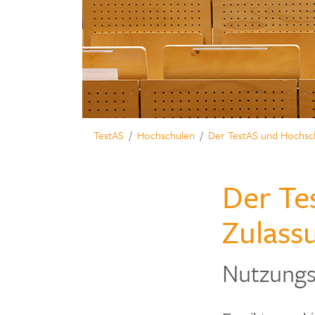
TestAS
Hochschulen
Der TestAS und Hochsc
Der Te
Zulass
Nutzungs