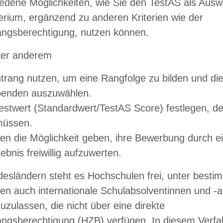
iedene Möglichkeiten, wie Sie den TestAS als Ausw
erium, ergänzend zu anderen Kriterien wie der
ngsberechtigung, nutzen können.
ter anderem
trang nutzen, um eine Rangfolge zu bilden und d
benden auszuwählen.
estwert (Standardwert/TestAS Score) festlegen, 
müssen.
n die Möglichkeit geben, ihre Bewerbung durch ei
bnis freiwillig aufzuwerten.
desländern steht es Hochschulen frei, unter besti
n auch internationale Schulabsolventinnen und -
zulassen, die nicht über eine direkte
ngsberechtigung (HZB) verfügen. In diesem Verfa