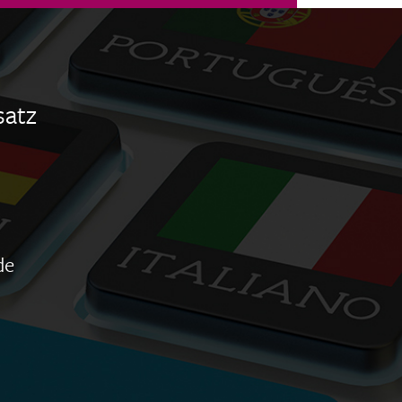
satz
de