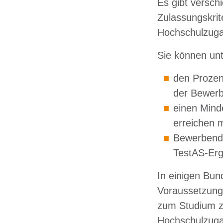
Es gibt versch
Zulassungskrit
Hochschulzuga
Sie können un
den Prozen
der Bewer
einen Mind
erreichen 
Bewerbende
TestAS-Erge
In einigen Bun
Voraussetzunge
zum Studium zu
Hochschulzuga