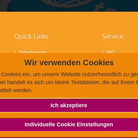
Quick-Links
Service
Teilnehmende
FAQ
Hochschulen
Termine / Anme
Wir verwenden Cookies
Testzentren
Testzentrum fin
Forschung
Testzentrum we
 Cookies ein, um unsere Website nutzerfreundlich zu ge
Über uns
Zahlungsmöglic
ei handelt es sich um kleine Textdateien, die auf Ihrem
g.a.s.t.
bei g.a.s.t.
ttelt werden.
g.a.s.t. Akademie
TestDaF
onSET
Ich akzeptiere
Deutsch-Uni Online
Individuelle Cookie Einstellungen