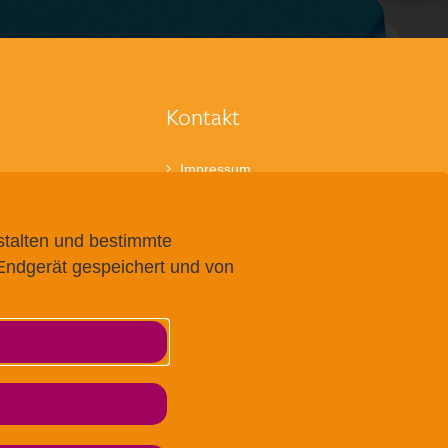
Kontakt
Impressum
ldung
Datenschutz
den
AGB
rden
Barrierefreiheit
stalten und bestimmte
hkeiten
 Endgerät gespeichert und von